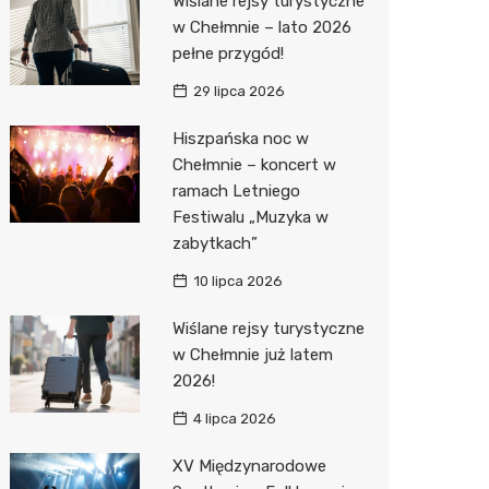
Wiślane rejsy turystyczne
Pozostałe
Sport i rozrywka
Dermat
Myjnia 
Przedsz
Kręgieln
w Chełmnie – lato 2026
pełne przygód!
Zwierzęta
Okulista
Pomoc 
Kino
Sklep z
29 lipca 2026
Sklepy specjalistyczne
Ortope
Stacja 
Wesele
Wetery
Jubiler
Hiszpańska noc w
Sieci handlowe
Fizjoter
Akumul
Siłownia
Optyk
Lidl
Chełmnie – koncert w
ramach Letniego
Usługi
Dietety
Stacja p
Sklep w
Żabka
Drukarn
Festiwalu „Muzyka w
Sklep m
Mechan
Sklep r
Hebe
Dorabia
zabytkach”
Przycho
Kwiaciar
Media E
Lombar
10 lipca 2026
Action
Meble n
Wiślane rejsy turystyczne
w Chełmnie już latem
Biedron
Taxi
2026!
Fotogra
4 lipca 2026
XV Międzynarodowe