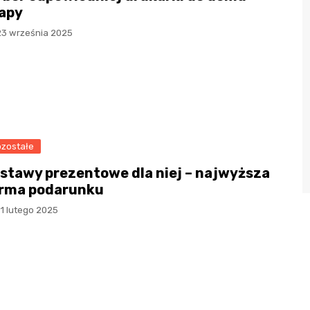
apy
23 września 2025
zostałe
stawy prezentowe dla niej – najwyższa
rma podarunku
1 lutego 2025