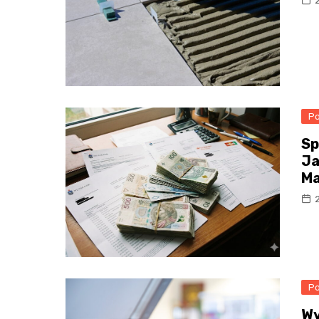
Po
Sp
Ja
Ma
Po
​W