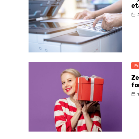
et
Po
Ze
fo
1