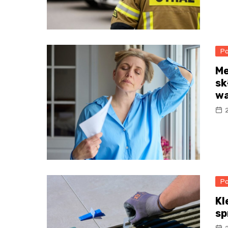
Po
Me
sk
wa
Po
Kl
sp