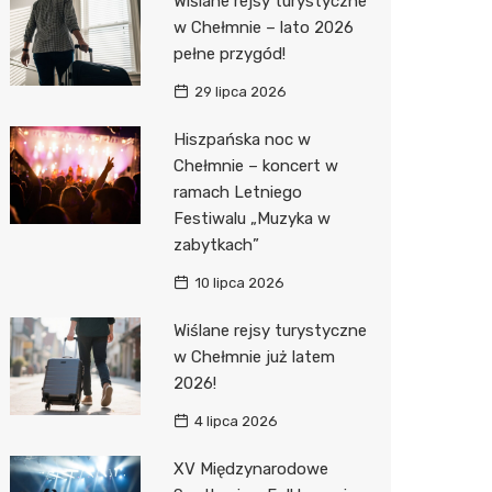
Wiślane rejsy turystyczne
Pozostałe
Sport i rozrywka
Dermat
Myjnia 
Przedsz
Kręgieln
w Chełmnie – lato 2026
pełne przygód!
Zwierzęta
Okulista
Pomoc 
Kino
Sklep z
29 lipca 2026
Sklepy specjalistyczne
Ortope
Stacja 
Wesele
Wetery
Jubiler
Hiszpańska noc w
Sieci handlowe
Fizjoter
Akumul
Siłownia
Optyk
Lidl
Chełmnie – koncert w
ramach Letniego
Usługi
Dietety
Stacja p
Sklep w
Żabka
Drukarn
Festiwalu „Muzyka w
Sklep m
Mechan
Sklep r
Hebe
Dorabia
zabytkach”
Przycho
Kwiaciar
Media E
Lombar
10 lipca 2026
Action
Meble n
Wiślane rejsy turystyczne
w Chełmnie już latem
Biedron
Taxi
2026!
Fotogra
4 lipca 2026
XV Międzynarodowe