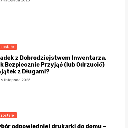
27 listopada 2025
zostałe
adek z Dobrodziejstwem Inwentarza.
k Bezpiecznie Przyjąć (lub Odrzucić)
jątek z Długami?
26 listopada 2025
zostałe
ybór odpowiedniej drukarki do domu –