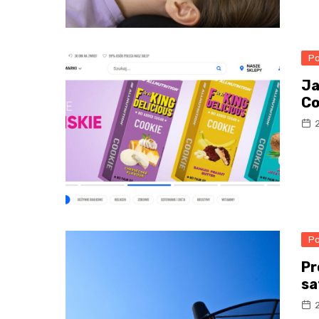
Po
Ja
Co
2
Po
Pr
sa
2