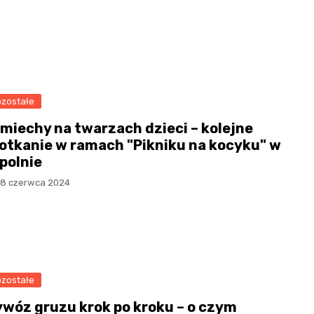
zostałe
miechy na twarzach dzieci – kolejne
otkanie w ramach "Pikniku na kocyku" w
polnie
18 czerwca 2024
zostałe
wóz gruzu krok po kroku – o czym