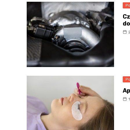
Po
Cz
do
Po
Ap
1