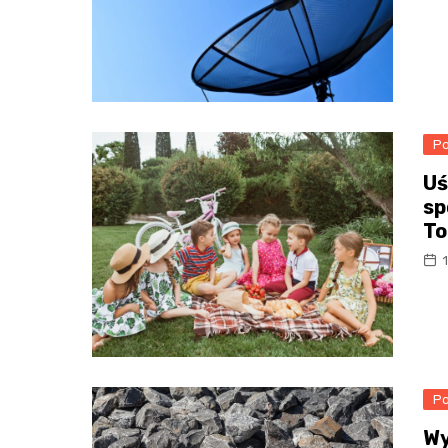
Po
Uś
sp
To
Po
Wy