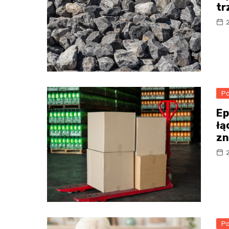
tr
Po
Ep
łą
zn
Po