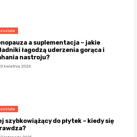
zostałe
nopauza a suplementacja – jakie
ładniki łagodzą uderzenia gorąca i
hania nastroju?
20 kwietnia 2026
zostałe
ej szybkowiążący do płytek – kiedy się
rawdza?