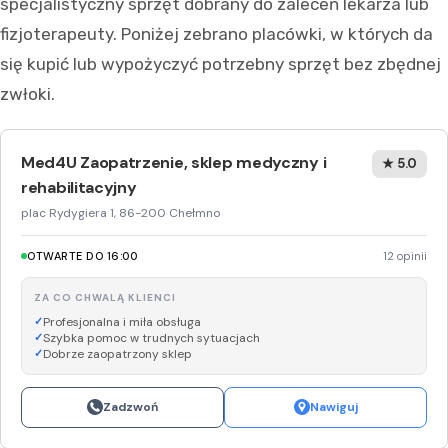
specjalistyczny sprzęt dobrany do zaleceń lekarza lub
fizjoterapeuty. Poniżej zebrano placówki, w których da
się kupić lub wypożyczyć potrzebny sprzęt bez zbędnej
zwłoki.
Med4U Zaopatrzenie, sklep medyczny i
★ 5.0
rehabilitacyjny
plac Rydygiera 1, 86-200 Chełmno
OTWARTE DO 16:00
12 opinii
ZA CO CHWALĄ KLIENCI
Profesjonalna i miła obsługa
Szybka pomoc w trudnych sytuacjach
Dobrze zaopatrzony sklep
Zadzwoń
Nawiguj