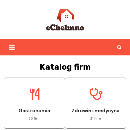
Skip
to
content
Katalog firm
Gastronomia
Zdrowie i medycyna
30 firm
21 firm