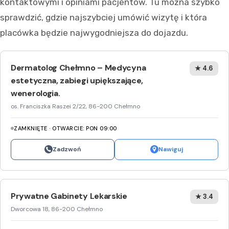
kontaktowymi i opiniami pacjentów. Tu można szybko
sprawdzić, gdzie najszybciej umówić wizytę i która
placówka będzie najwygodniejsza do dojazdu.
Dermatolog Chełmno – Medycyna
★ 4.6
estetyczna, zabiegi upiększające,
wenerologia.
os. Franciszka Raszei 2/22, 86-200 Chełmno
ZAMKNIĘTE · OTWARCIE: PON 09:00
Zadzwoń
Nawiguj
Prywatne Gabinety Lekarskie
★ 3.4
Dworcowa 18, 86-200 Chełmno