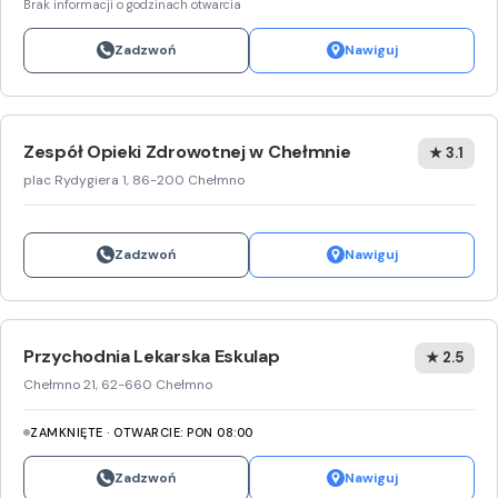
Brak informacji o godzinach otwarcia
Zadzwoń
Nawiguj
Zespół Opieki Zdrowotnej w Chełmnie
★ 3.1
plac Rydygiera 1, 86-200 Chełmno
Zadzwoń
Nawiguj
Przychodnia Lekarska Eskulap
★ 2.5
Chełmno 21, 62-660 Chełmno
ZAMKNIĘTE · OTWARCIE: PON 08:00
Zadzwoń
Nawiguj