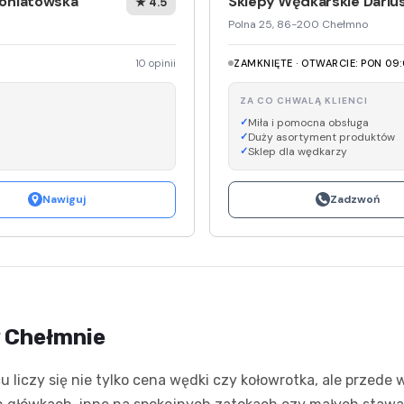
Poniatowska
Sklepy Wędkarskie Dariu
★ 4.5
Polna 25, 86-200 Chełmno
10 opinii
ZAMKNIĘTE · OTWARCIE: PON 09:
ZA CO CHWALĄ KLIENCI
Miła i pomocna obsługa
Duży asortyment produktów
Sklep dla wędkarzy
Nawiguj
Zadzwoń
w Chełmnie
u liczy się nie tylko cena wędki czy kołowrotka, ale przed