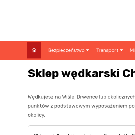
Skip
to
content
Bezpieczeństwo
Transport
Mi
Kronika policyjna
Komunikacja miej
I
Sklep wędkarski 
Wypadki i zdarzenia
Drogi i remonty
S
l
Prewencja i edukacja
Wędkujesz na Wiśle, Drwence lub okolicznych
policyjna
Ś
punktów z podstawowym wyposażeniem po le
I
okolicy.