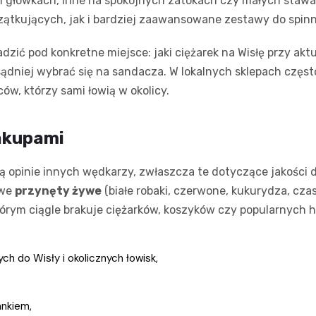
ch główkach, inne na spokojnych zatokach czy małych stawa
zątkujących, jak i bardziej zaawansowane zestawy do spin
adzić pod konkretne miejsce: jaki ciężarek na Wisłę przy a
zsądniej wybrać się na sandacza. W lokalnych sklepach częs
ców, którzy sami łowią w okolicy.
akupami
ą opinie innych wędkarzy, zwłaszcza te dotyczące jakości 
owe
przynęty żywe
(białe robaki, czerwone, kukurydza, cza
rym ciągle brakuje ciężarków, koszyków czy popularnych 
ch do Wisły i okolicznych łowisk,
ankiem,