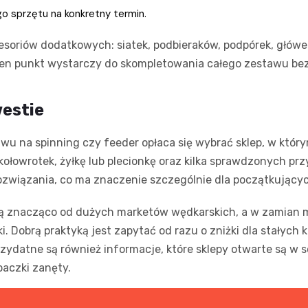
o sprzętu na konkretny termin.
kcesoriów dodatkowych: siatek, podbieraków, podpórek, głów
den punkt wystarczy do skompletowania całego zestawu bez 
westie
wu na spinning czy feeder opłaca się wybrać sklep, w któr
 kołowrotek, żyłkę lub plecionkę oraz kilka sprawdzonych pr
ozwiązania, co ma znaczenie szczególnie dla początkujący
ają znacząco od dużych marketów wędkarskich, a w zamian 
i. Dobrą praktyką jest zapytać od razu o zniżki dla stałych
atne są również informacje, które sklepy otwarte są w sob
paczki zanęty.