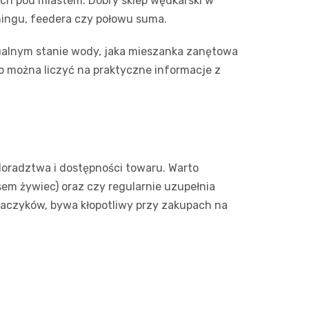
ch pod miastem. Dobry sklep wędkarski w
ningu, feedera czy połowu suma.
ktualnym stanie wody, jaka mieszanka zanętowa
to można liczyć na praktyczne informacje z
doradztwa i dostępności towaru. Warto
sem żywiec) oraz czy regularnie uzupełnia
haczyków, bywa kłopotliwy przy zakupach na