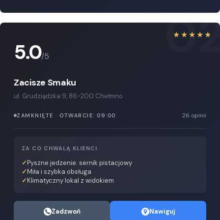
0
★★★★★
5.0
/5
Zacisze Smaku
ul. Grudziądzka 9, 86-200 Chełmno
26 opinii
ZAMKNIĘTE · OTWARCIE: 09:00
ZA CO CHWALĄ KLIENCI
Pyszne jedzenie: sernik pistacjowy
Miła i szybka obsługa
Klimatyczny lokal z widokiem
Zadzwoń
Nawiguj