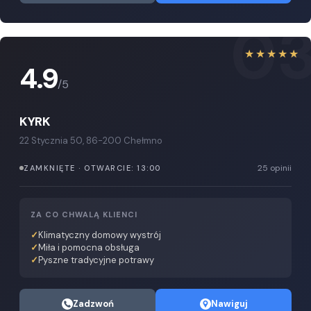
0
★★★★★
4.9
/5
KYRK
22 Stycznia 50, 86-200 Chełmno
25 opinii
ZAMKNIĘTE · OTWARCIE: 13:00
ZA CO CHWALĄ KLIENCI
Klimatyczny domowy wystrój
Miła i pomocna obsługa
Pyszne tradycyjne potrawy
Zadzwoń
Nawiguj