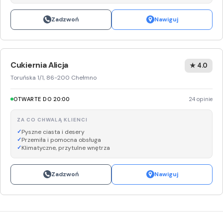
Zadzwoń
Nawiguj
Cukiernia Alicja
★ 4.0
Toruńska 1/1, 86-200 Chełmno
OTWARTE DO 20:00
24 opinie
ZA CO CHWALĄ KLIENCI
Pyszne ciasta i desery
Przemiła i pomocna obsługa
Klimatyczne, przytulne wnętrza
Zadzwoń
Nawiguj