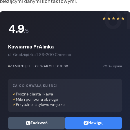
bieżącymi danymi kontaktowymi.
0
★★★★★
4.9
/5
Kawiarnia PrAlinka
ul. Grudziądzka 1, 86-200 Chełmno
200+ opinii
ZAMKNIĘTE · OTWARCIE: 09:00
ZA CO CHWALĄ KLIENCI
Pyszne ciasta i kawa
Miła i pomocna obsługa
Przytulne i stylowe wnętrze
Zadzwoń
Nawiguj