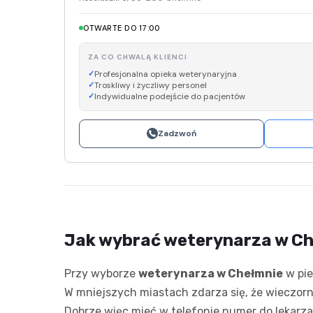
OTWARTE DO 17:00
ZA CO CHWALĄ KLIENCI
Profesjonalna opieka weterynaryjna
Troskliwy i życzliwy personel
Indywidualne podejście do pacjentów
Zadzwoń
Jak wybrać weterynarza w Che
Przy wyborze
weterynarza w Chełmnie
w pie
W mniejszych miastach zdarza się, że wieczorn
Dobrze więc mieć w telefonie numer do lekarza,