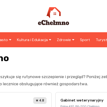
asto
Kultura i Edukacja
Zdrowie
Sport
Turys
ska
nwestycje
Koncerty i festiwale
Szpitale i medycyna
Atrak
no
Chełm
amorząd i polityka
Teatr i sztuka
Profilaktyka i zdrowie
okalna
Atrak
Biblioteka i literatura
okoli
szykuje się rutynowe szczepienie i przegląd? Poniżej ze
rodowisko i ekologia
Szkoły i przedszkola
 lecznice obsługujące również gospodarstwa.
nstytucje
Uczelnie i nauka
Gabinet weterynaryjny
★ 4.8
Polna 43/1, 86-200 Chełmno