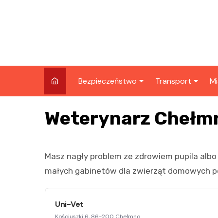
Skip
to
content
Bezpieczeństwo
Transport
Mi
Kronika policyjna
Komunikacja miej
I
Weterynarz Chełm
Wypadki i zdarzenia
Drogi i remonty
S
l
Prewencja i edukacja
Masz nagły problem ze zdrowiem pupila albo 
policyjna
Ś
małych gabinetów dla zwierząt domowych po
I
Uni-Vet
Kościuszki 6, 86-200 Chełmno