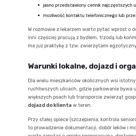
jasno przedstawiony cennik najczęstszych u
możliwość kontaktu telefonicznego lub przez
W rozmowie z lekarzem warto pytać wprost o d
inni częściej pracują z bydłem, trzodą lub koń
ma już praktykę z tzw. zwierzętami egzotycznym
Warunki lokalne, dojazd i orga
Dla wielu mieszkańców okolicznych wsi istotny
ruchliwszych ulicach, gdzie parkowanie bywa 
większych psach lub transporcie zwierząt gosp
dojazd do klienta
w teren.
Przy stałej opiece (szczepienia, kontrola senio
to prowadzenie dokumentacji, dobór leków i mon
warto zapytać o opiekę pooperacyjną, dostępno