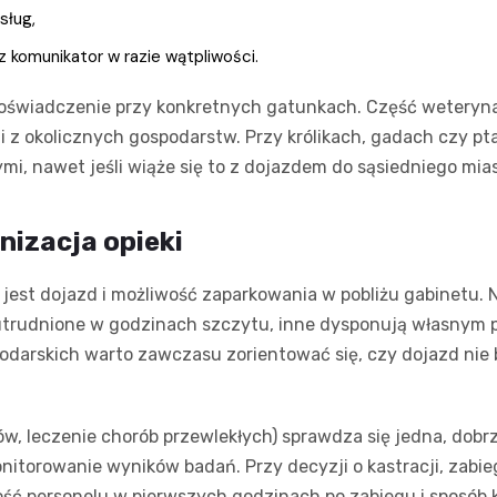
sług,
 komunikator w razie wątpliwości.
oświadczenie przy konkretnych gatunkach. Część weterynar
mi z okolicznych gospodarstw. Przy królikach, gadach czy p
i, nawet jeśli wiąże się to z dojazdem do sąsiedniego mias
nizacja opieki
 jest dojazd i możliwość zaparkowania w pobliżu gabinetu. 
utrudnione w godzinach szczytu, inne dysponują własnym 
odarskich warto zawczasu zorientować się, czy dojazd nie 
rów, leczenie chorób przewlekłych) sprawdza się jedna, dobrz
itorowanie wyników badań. Przy decyzji o kastracji, zabieg
ść personelu w pierwszych godzinach po zabiegu i sposób k