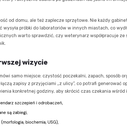
egłość od domu, ale też zaplecze sprzętowe. Nie każdy gabi
ć wysyła próbki do laboratoriów w innych miastach, co wyd
cznych warto sprawdzić, czy weterynarz współpracuje ze spe
ik.
rwszej wizycie
mówi samo miejsce: czystość poczekalni, zapach, sposób or
łączą zapisy z przyjęciami „z ulicy”, co potrafi generować o
ia konkretnej godziny, aby skrócić czas czekania wśród 
lendarz szczepień i odrobaczeń,
ane są zabiegi,
morfologia, biochemia, USG),