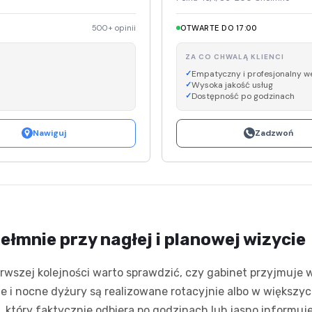
500+ opinii
OTWARTE DO 17:00
ZA CO CHWALĄ KLIENCI
Empatyczny i profesjonalny w
Wysoka jakość usług
Dostępność po godzinach
Nawiguj
Zadzwoń
łmnie przy nagłej i planowej wizycie
rwszej kolejności warto sprawdzić, czy gabinet przyjmuje w
e i nocne dyżury są realizowane rotacyjnie albo w większy
 który faktycznie odbiera po godzinach lub jasno informuje