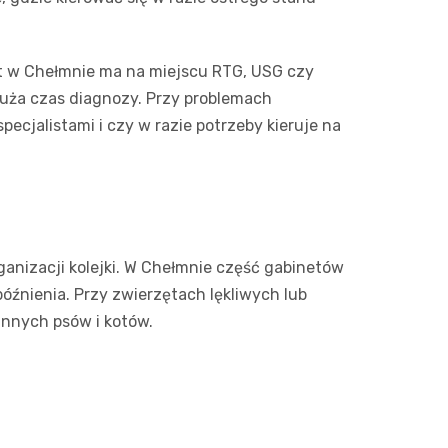
net w Chełmnie ma na miejscu RTG, USG czy
łuża czas diagnozy. Przy problemach
cjalistami i czy w razie potrzeby kieruje na
ganizacji kolejki. W Chełmnie część gabinetów
późnienia. Przy zwierzętach lękliwych lub
innych psów i kotów.