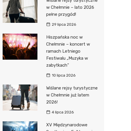
Wiślane rejsy turystyczne
Pozostałe
Sport i rozrywka
Dermat
Myjnia 
Przedsz
Kręgieln
w Chełmnie – lato 2026
pełne przygód!
Zwierzęta
Okulista
Pomoc 
Kino
Sklep z
29 lipca 2026
Sklepy specjalistyczne
Ortope
Stacja 
Wesele
Wetery
Jubiler
Hiszpańska noc w
Sieci handlowe
Fizjoter
Akumul
Siłownia
Optyk
Lidl
Chełmnie – koncert w
ramach Letniego
Usługi
Dietety
Stacja p
Sklep w
Żabka
Drukarn
Festiwalu „Muzyka w
Sklep m
Mechan
Sklep r
Hebe
Dorabia
zabytkach”
Przycho
Kwiaciar
Media E
Lombar
10 lipca 2026
Action
Meble n
Wiślane rejsy turystyczne
w Chełmnie już latem
Biedron
Taxi
2026!
Fotogra
4 lipca 2026
XV Międzynarodowe