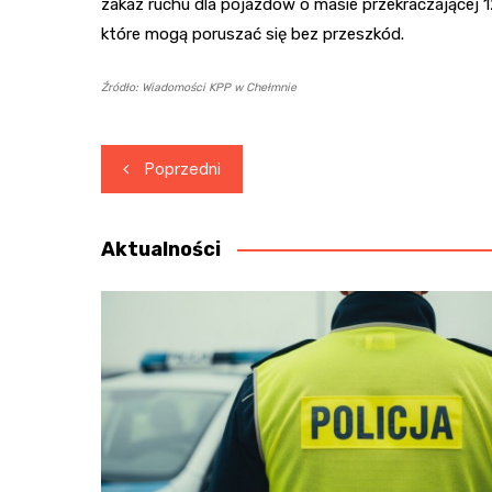
zakaz ruchu dla pojazdów o masie przekraczającej 
które mogą poruszać się bez przeszkód.
Źródło: Wiadomości KPP w Chełmnie
Nawigacja
Poprzedni
wpisu
Aktualności