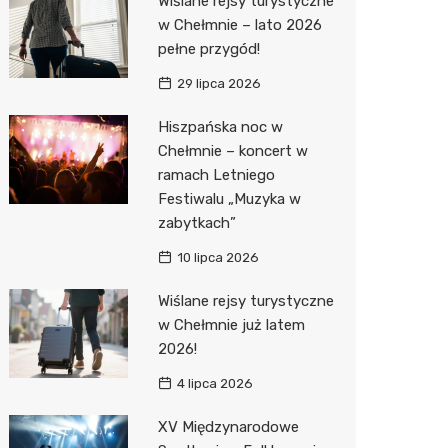
Wiślane rejsy turystyczne
Pozostałe
Sport i rozrywka
Dermat
Myjnia 
Przedsz
Kręgieln
w Chełmnie – lato 2026
pełne przygód!
Zwierzęta
Okulista
Pomoc 
Kino
Sklep z
29 lipca 2026
Sklepy specjalistyczne
Ortope
Stacja 
Wesele
Wetery
Jubiler
Hiszpańska noc w
Sieci handlowe
Fizjoter
Akumul
Siłownia
Optyk
Lidl
Chełmnie – koncert w
ramach Letniego
Usługi
Dietety
Stacja p
Sklep w
Żabka
Drukarn
Festiwalu „Muzyka w
Sklep m
Mechan
Sklep r
Hebe
Dorabia
zabytkach”
Przycho
Kwiaciar
Media E
Lombar
10 lipca 2026
Action
Meble n
Wiślane rejsy turystyczne
w Chełmnie już latem
Biedron
Taxi
2026!
Fotogra
4 lipca 2026
XV Międzynarodowe