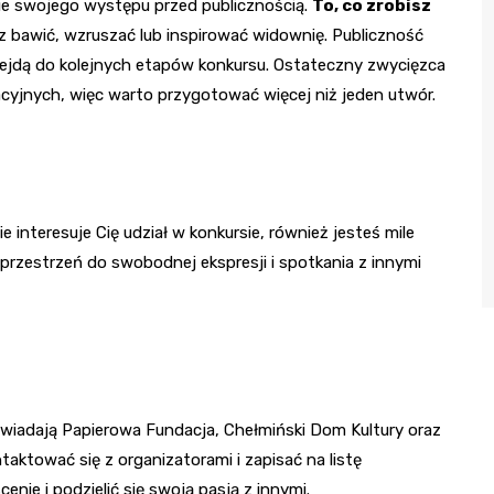
ie swojego występu przed publicznością.
To, co zrobisz
 bawić, wzruszać lub inspirować widownię. Publiczność
przejdą do kolejnych etapów konkursu. Ostateczny zwycięzca
acyjnych, więc warto przygotować więcej niż jeden utwór.
ie interesuje Cię udział w konkursie, również jesteś mile
 przestrzeń do swobodnej ekspresji i spotkania z innymi
wiadają Papierowa Fundacja, Chełmiński Dom Kultury oraz
aktować się z organizatorami i zapisać na listę
nie i podzielić się swoją pasją z innymi.