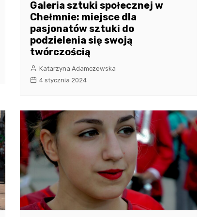
Galeria sztuki społecznej w
Chełmnie: miejsce dla
pasjonatów sztuki do
podzielenia się swoją
twórczością
Katarzyna Adamczewska
4 stycznia 2024