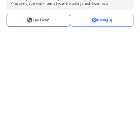
fascynujące wątki tematyczne o odkryciach kosmosu
Zadzwoń
Nawiguj
Leaflet
|
©
OpenStreetMap
+
−