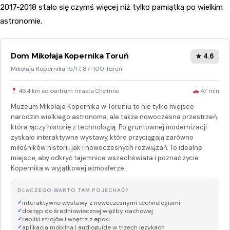
2017-2018 stało się czymś więcej niż tylko pamiątką po wielkim
astronomie.
Dom Mikołaja Kopernika Toruń
★ 4.6
Mikołaja Kopernika 15/17, 87-100 Toruń
46.4 km od centrum miasta Chełmno
47 min
Muzeum Mikołaja Kopernika w Toruniu to nie tylko miejsce
narodzin wielkiego astronoma, ale także nowoczesna przestrzeń,
która łączy historię z technologią. Po gruntownej modernizacji
zyskało interaktywne wystawy, które przyciągają zarówno
miłośników historii, jak i nowoczesnych rozwiązań. To idealne
miejsce, aby odkryć tajemnice wszechświata i poznać życie
Kopernika w wyjątkowej atmosferze.
DLACZEGO WARTO TAM POJECHAĆ?
interaktywne wystawy z nowoczesnymi technologiami
dostęp do średniowiecznej więźby dachowej
repliki strojów i wnętrz z epoki
aplikacja mobilna i audioguide w trzech językach