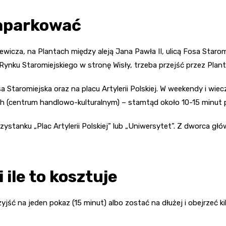
zaparkować
icza, na Plantach między aleją Jana Pawła II, ulicą Fosa Staromiej
nku Staromiejskiego w stronę Wisły, trzeba przejść przez Plant
Fosa Staromiejska oraz na placu Artylerii Polskiej. W weekendy i 
ach (centrum handlowo-kulturalnym) – stamtąd około 10-15 minut 
ystanku „Plac Artylerii Polskiej” lub „Uniwersytet”. Z dworca g
 ile to kosztuje
yjść na jeden pokaz (15 minut) albo zostać na dłużej i obejrzeć