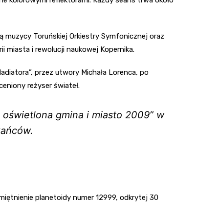
 muzycy Toruńskiej Orkiestry Symfonicznej oraz
 miasta i rewolucji naukowej Kopernika.
ladiatora”, przez utwory Michała Lorenca, po
ceniony reżyser świateł.
j oświetlona gmina i miasto 2009” w
kańców.
amiętnienie planetoidy numer 12999, odkrytej 30