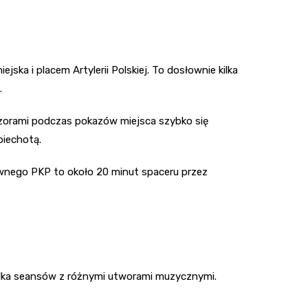
ska i placem Artylerii Polskiej. To dosłownie kilka
.
wieczorami podczas pokazów miejsca szybko się
piechotą.
łównego PKP to około 20 minut spaceru przez
 kilka seansów z różnymi utworami muzycznymi.