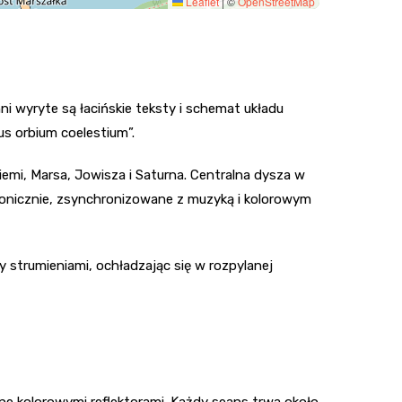
Leaflet
|
©
OpenStreetMap
i wyryte są łacińskie teksty i schemat układu
us orbium coelestium”.
emi, Marsa, Jowisza i Saturna. Centralna dysza w
ronicznie, zsynchronizowane z muzyką i kolorowym
y strumieniami, ochładzając się w rozpylanej
ne kolorowymi reflektorami. Każdy seans trwa około