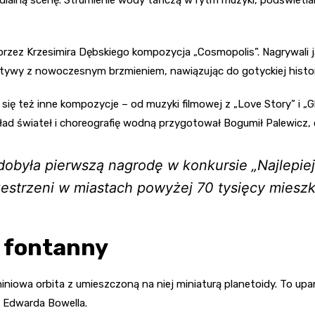
ez Krzesimira Dębskiego kompozycja „Cosmopolis”. Nagrywali ją
ywy z nowoczesnym brzmieniem, nawiązując do gotyckiej historii
ię też inne kompozycje – od muzyki filmowej z „Love Story” i „G
kład świateł i choreografię wodną przygotował Bogumił Palewicz, 
dobyła pierwszą nagrodę w konkursie „Najlepie
rzestrzeni w miastach powyżej 70 tysięcy miesz
k fontanny
miniowa orbita z umieszczoną na niej miniaturą planetoidy. To up
a Edwarda Bowella.