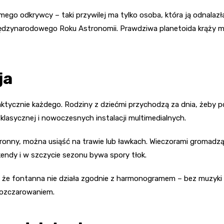
go odkrywcy – taki przywilej ma tylko osoba, która ją odnalazła.
ędzynarodowego Roku Astronomii. Prawdziwa planetoida krąży mi
ja
aktycznie każdego. Rodziny z dziećmi przychodzą za dnia, żeby 
klasycznej i nowoczesnych instalacji multimedialnych.
nny, można usiąść na trawie lub ławkach. Wieczorami gromadzą si
endy i w szczycie sezonu bywa spory tłok.
 że fontanna nie działa zgodnie z harmonogramem – bez muzyki t
 rozczarowaniem.