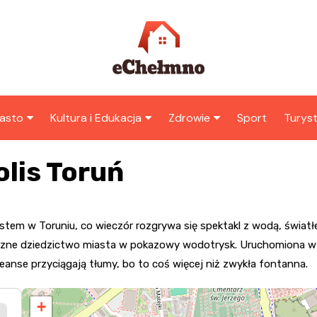
asto
Kultura i Edukacja
Zdrowie
Sport
Turys
ska
nwestycje
Koncerty i festiwale
Szpitale i medycyna
Atrak
lis Toruń
Chełm
amorząd i polityka
Teatr i sztuka
Profilaktyka i zdrowie
okalna
Atrak
Biblioteka i literatura
okoli
stem w Toruniu, co wieczór rozgrywa się spektakl z wodą, świat
rodowisko i ekologia
Szkoły i przedszkola
iczne dziedzictwo miasta w pokazowy wodotrysk. Uruchomiona w 
nstytucje
eanse przyciągają tłumy, bo to coś więcej niż zwykła fontanna.
Uczelnie i nauka
+