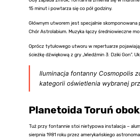
15 minut i powtarza się co pół godziny.
Głównym utworem jest specjalnie skomponowana prz
Chór Astrolabium. Muzyka łączy średniowieczne mot
Oprócz tytułowego utworu w repertuarze pojawiają s
ścieżkę dźwiękową z gry „Wiedźmin 3: Dziki Gon”. U
Iluminacja fontanny Cosmopolis z
kategorii oświetlenia wybranej p
Planetoida Toruń obo
Tuż przy fontannie stoi nietypowa instalacja – alu
sierpnia 1981 roku przez amerykańskiego astronom