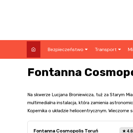
Skip
to
content
Bezpieczeństwo
Transport
Mi
Kronika policyjna
Komunikacja miej
I
Fontanna Cosmopo
Wypadki i zdarzenia
Drogi i remonty
S
l
Prewencja i edukacja
Na skwerze Lucjana Broniewicza, tuż za Starym Mia
policyjna
Ś
multimedialna instalacja, która zamienia astronom
I
Kopernika o układzie heliocentrycznym. Wieczorne s
Fontanna Cosmopolis Toruń
★ 4.6