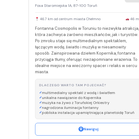
Fosa Staromiejska 1A, 87-100 Toruń
46.7 km od centrum miasta Chełmno
46 m
Fontanna Cosmopolis w Toruniu to niezwykła atrakcja,
która zachwyca zarówno mieszkańców, jak i turystów.
Po zmroku staje się multimedialnym spektaklem,
łączącym wodę, światło i muzykę w niesamowity
sposób. Zainspirowana dziełem Kopernika, fontanna
przyciąga tłumy, oferując niezapomniane wrażenia. To
idealne miejsce na wieczorny spacer i relaks w sercu
miasta.
DLACZEGO WARTO TAM POJECHAĆ?
multimedialny spektakl z wodą i światłem
unikalna nawiązanie do Kopernika
muzyka na żywo z Toruńskiej Orkiestry
nagrodzona iluminacja fontanny
pobliska instalacja upamiętniająca planetoidę Toruń
Nawiguj