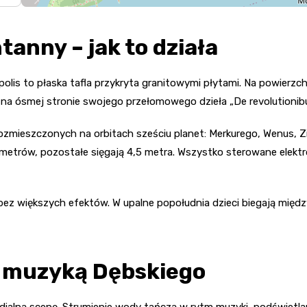
tanny – jak to działa
lis to płaska tafla przykryta granitowymi płytami. Na powierzchn
ił na ósmej stronie swojego przełomowego dzieła „De revolutionib
zmieszczonych na orbitach sześciu planet: Merkurego, Wenus, Zi
metrów, pozostałe sięgają 4,5 metra. Wszystko sterowane elekt
bez większych efektów. W upalne popołudnia dzieci biegają międz
z muzyką Dębskiego
ialną scenę. Strumienie wody tańczą w rytm muzyki, podświetla