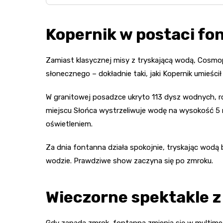
Kopernik w postaci fon
Zamiast klasycznej misy z tryskającą wodą, Cosmopo
słonecznego – dokładnie taki, jaki Kopernik umieśc
W granitowej posadzce ukryto 113 dysz wodnych, ro
miejscu Słońca wystrzeliwuje wodę na wysokość 5 
oświetleniem.
Za dnia fontanna działa spokojnie, tryskając wodą 
wodzie. Prawdziwe show zaczyna się po zmroku.
Wieczorne spektakle 
Gdy zapada zmrok, fontanna zmienia się w multimed