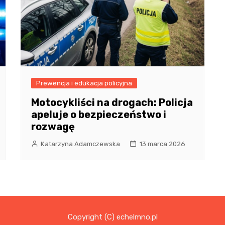
Prewencja i edukacja policyjna
Motocykliści na drogach: Policja
apeluje o bezpieczeństwo i
rozwagę
Katarzyna Adamczewska
13 marca 2026
Copyright (C) echelmno.pl