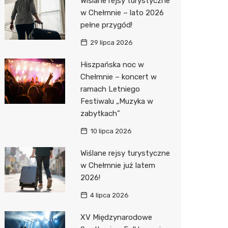
Wiślane rejsy turystyczne
Pozostałe
Sport i rozrywka
Dermat
Myjnia 
Przedsz
Kręgieln
w Chełmnie – lato 2026
pełne przygód!
Zwierzęta
Okulista
Pomoc 
Kino
Sklep z
29 lipca 2026
Sklepy specjalistyczne
Ortope
Stacja 
Wesele
Wetery
Jubiler
Hiszpańska noc w
Sieci handlowe
Fizjoter
Akumul
Siłownia
Optyk
Lidl
Chełmnie – koncert w
ramach Letniego
Usługi
Dietety
Stacja p
Sklep w
Żabka
Drukarn
Festiwalu „Muzyka w
Sklep m
Mechan
Sklep r
Hebe
Dorabia
zabytkach”
Przycho
Kwiaciar
Media E
Lombar
10 lipca 2026
Action
Meble n
Wiślane rejsy turystyczne
w Chełmnie już latem
Biedron
Taxi
2026!
Fotogra
4 lipca 2026
XV Międzynarodowe