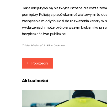
Takie inicjatywy są niezwykle istotne dla kształ
pomiędzy Policją a placówkami oświatowymi to dos
zachęcania młodych ludzi do rozważenia kariery w
wydarzeniach może być pierwszym krokiem ku przys
bezpieczeństwo publiczne.
Źródło: Wiadomości KPP w Chełmnie
Nawigacja
Poprzedni
wpisu
Aktualności