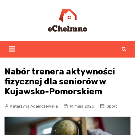
Skip
to
content
Nabór trenera aktywności
fizycznej dla seniorów w
Kujawsko-Pomorskiem
Katarzyna Adamczewska
14 maja 2026
Sport