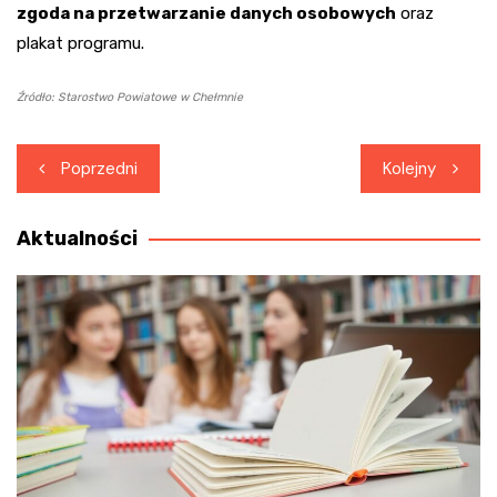
zgoda na przetwarzanie danych osobowych
oraz
plakat programu.
Źródło: Starostwo Powiatowe w Chełmnie
Nawigacja
Poprzedni
Kolejny
wpisu
Aktualności