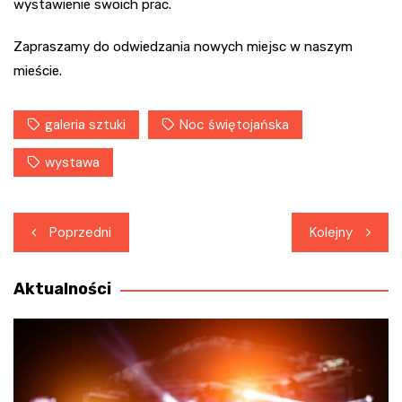
wystawienie swoich prac.
Zapraszamy do odwiedzania nowych miejsc w naszym
mieście.
galeria sztuki
Noc świętojańska
wystawa
Nawigacja
Poprzedni
Kolejny
wpisu
Aktualności