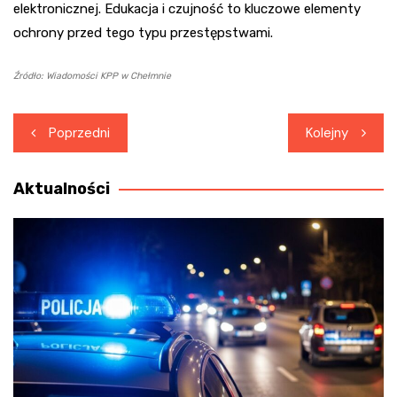
elektronicznej. Edukacja i czujność to kluczowe elementy
ochrony przed tego typu przestępstwami.
Źródło: Wiadomości KPP w Chełmnie
Nawigacja
Poprzedni
Kolejny
wpisu
Aktualności