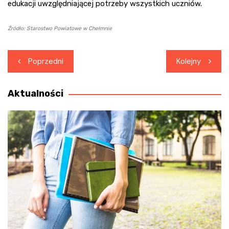
edukacji uwzględniającej potrzeby wszystkich uczniów.
Źródło: Starostwo Powiatowe w Chełmnie
Nawigacja
Poprzedni
Kolejny
wpisu
Aktualności