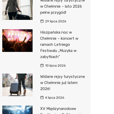
Wiślane rejsy turystyczne
Pozostałe
Sport i rozrywka
Dermat
Myjnia 
Przedsz
Kręgieln
w Chełmnie – lato 2026
pełne przygód!
Zwierzęta
Okulista
Pomoc 
Kino
Sklep z
29 lipca 2026
Sklepy specjalistyczne
Ortope
Stacja 
Wesele
Wetery
Jubiler
Hiszpańska noc w
Sieci handlowe
Fizjoter
Akumul
Siłownia
Optyk
Lidl
Chełmnie – koncert w
ramach Letniego
Usługi
Dietety
Stacja p
Sklep w
Żabka
Drukarn
Festiwalu „Muzyka w
Sklep m
Mechan
Sklep r
Hebe
Dorabia
zabytkach”
Przycho
Kwiaciar
Media E
Lombar
10 lipca 2026
Action
Meble n
Wiślane rejsy turystyczne
w Chełmnie już latem
Biedron
Taxi
2026!
Fotogra
4 lipca 2026
XV Międzynarodowe