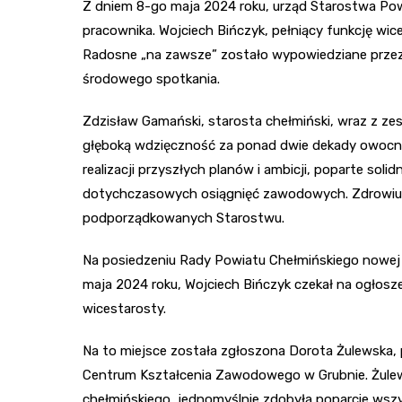
Z dniem 8-go maja 2024 roku, urząd Starostwa Po
pracownika. Wojciech Bińczyk, pełniący funkcję wic
Radosne „na zawsze” zostało wypowiedziane prze
środowego spotkania.
Zdzisław Gamański, starosta chełmiński, wraz z 
głęboką wdzięczność za ponad dwie dekady owocnej
realizacji przyszłych planów i ambicji, poparte sol
dotychczasowych osiągnięć zawodowych. Zdrowiu i 
podporządkowanych Starostwu.
Na posiedzeniu Rady Powiatu Chełmińskiego nowej k
maja 2024 roku, Wojciech Bińczyk czekał na ogłos
wicestarosty.
Na to miejsce została zgłoszona Dorota Żulewska, p
Centrum Kształcenia Zawodowego w Grubnie. Żulewsk
chełmińskiego, jednomyślnie zdobyła poparcie wszy