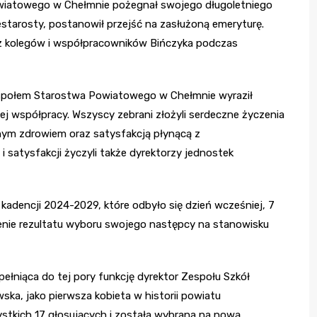
wiatowego w Chełmnie pożegnał swojego długoletniego
estarosty, postanowił przejść na zasłużoną emeryturę.
z kolegów i współpracowników Bińczyka podczas
zespołem Starostwa Powiatowego w Chełmnie wyraził
 współpracy. Wszyscy zebrani złożyli serdeczne życzenia
idnym zdrowiem oraz satysfakcją płynącą z
satysfakcji życzyli także dyrektorzy jednostek
adencji 2024-2029, które odbyło się dzień wcześniej, 7
zenie rezultatu wyboru swojego następcy na stanowisku
ełniąca do tej pory funkcję dyrektor Zespołu Szkół
a, jako pierwsza kobieta w historii powiatu
stkich 17 głosujących i została wybrana na nową