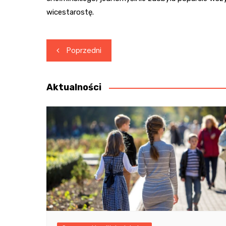
wicestarostę.
Nawigacja
Poprzedni
wpisu
Aktualności