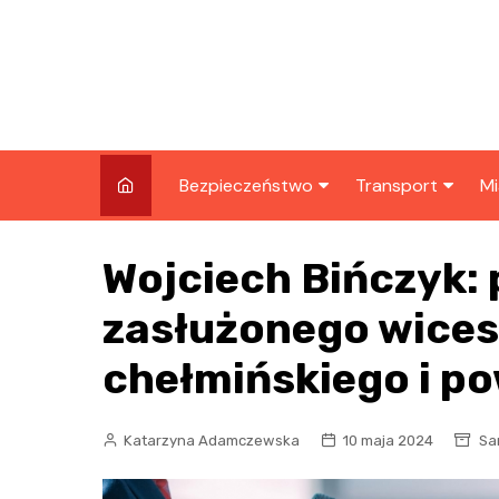
Skip
to
content
Bezpieczeństwo
Transport
Mi
Kronika policyjna
Komunikacja miej
I
Wojciech Bińczyk:
Wypadki i zdarzenia
Drogi i remonty
S
l
zasłużonego wices
Prewencja i edukacja
policyjna
Ś
chełmińskiego i p
I
Katarzyna Adamczewska
10 maja 2024
Sa