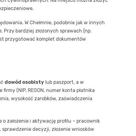
ach cywilnoprawnych. Na miejscu można złożyć
ezpieczeniowe.
rzędowania. W Chełmnie, podobnie jak w innych
. Przy bardziej złożonych sprawach (np.
 jest przygotować komplet dokumentów
ać
dowód osobisty
lub paszport, a w
e firmy (NIP, REGON, numer konta płatnika
ienia, wysokość zarobków, zaświadczenia
 o założenie i aktywację profilu – pracownik
k, sprawdzenie decyzji, złożenie wniosków