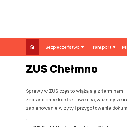
Skip
to
content
Bezpieczeństwo
Transport
Mi
Kronika policyjna
Komunikacja miej
I
ZUS Chełmno
Wypadki i zdarzenia
Drogi i remonty
S
l
Prewencja i edukacja
Sprawy w ZUS często wiążą się z terminami, fo
policyjna
Ś
zebrano dane kontaktowe i najważniejsze in
I
zaplanowanie wizyty i przygotowanie doku