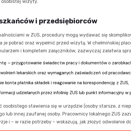
 osobistej wizyty.
szkańców i przedsiębiorców
ormalnościami w ZUS, procedury mogą wydawać się skomplik
a je pobrać oraz wypełnić przed wizytą. W chełmińskiej pla
ularzem i kompletem załączników, zazwyczaj załatwia spra
entę – przygotowanie świadectw pracy i dokumentów o zarobkac
 zwolnień lekarskich oraz wymaganych zaświadczeń od pracodawc
ie konta płatnika składek i reagowanie na korespondencję z ZUS,
ormacji udzielanych przez infolinię ZUS lub punkt informacyjny w
 osobistego stawienia się w urzędzie (osoby starsze, z ni
go lub innej zaufanej osoby. Pracownicy lokalnego ZUS z
e i – w razie potrzeby – wskazują, jak złożyć odwołanie 