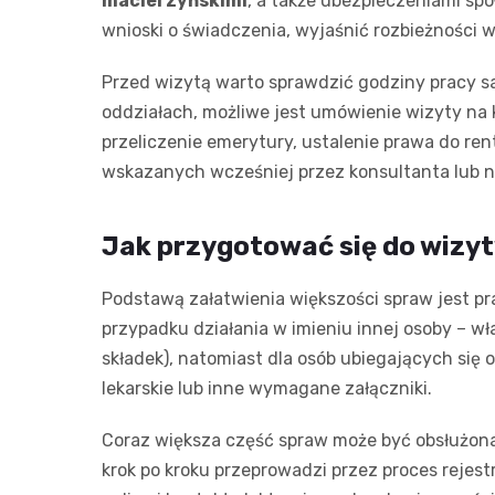
macierzyńskimi
, a także ubezpieczeniami s
wnioski o świadczenia, wyjaśnić rozbieżności
Przed wizytą warto sprawdzić godziny pracy sa
oddziałach, możliwe jest umówienie wizyty na 
przeliczenie emerytury, ustalenie prawa do re
wskazanych wcześniej przez konsultanta lub n
Jak przygotować się do wizyt
Podstawą załatwienia większości spraw jest p
przypadku działania w imieniu innej osoby – w
składek), natomiast dla osób ubiegających si
lekarskie lub inne wymagane załączniki.
Coraz większa część spraw może być obsłużona
krok po kroku przeprowadzi przez proces rejest