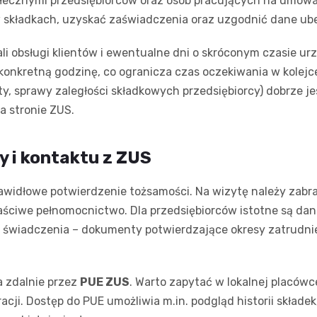
połecznymi przedsiębiorców oraz osób pracujących na umow
 w składkach, uzyskać zaświadczenia oraz uzgodnić dane ub
li obsługi klientów i ewentualne dni o skróconym czasie u
konkretną godzinę, co ogranicza czas oczekiwania w kolejce
nty, sprawy zaległości składkowych przedsiębiorcy) dobrze
a stronie ZUS.
y i kontaktu z ZUS
rawidłowe potwierdzenie tożsamości. Na wizytę należy zabr
łaściwe pełnomocnictwo. Dla przedsiębiorców istotne są dan
ę o świadczenia – dokumenty potwierdzające okresy zatrudn
 zdalnie przez
PUE ZUS
. Warto zapytać w lokalnej placówce
racji. Dostęp do PUE umożliwia m.in. podgląd historii składe