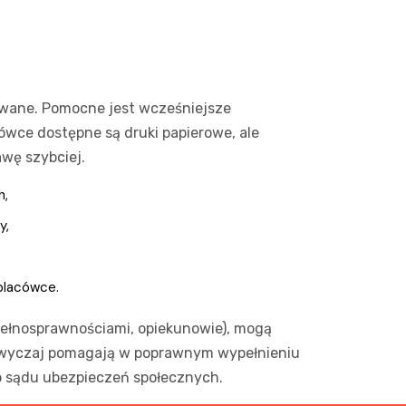
owane. Pomocne jest wcześniejsze
cówce dostępne są druki papierowe, ale
wę szybciej.
h,
y,
 placówce.
epełnosprawnościami, opiekunowie), mogą
azwyczaj pomagają w poprawnym wypełnieniu
do sądu ubezpieczeń społecznych.