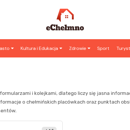
asto
Kultura i Edukacja
Zdrowie
Sport
Turys
ska
nwestycje
Koncerty i festiwale
Szpitale i medycyna
Atrak
Chełm
amorząd i polityka
Teatr i sztuka
Profilaktyka i zdrowie
okalna
Atrak
Biblioteka i literatura
okoli
rmularzami i kolejkami, dlatego liczy się jasna informacj
rodowisko i ekologia
Szkoły i przedszkola
formacje o chełmińskich placówkach oraz punktach obsł
nstytucje
Uczelnie i nauka
mentów.