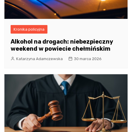
Kronika policyjna
Alkohol na drogach: niebezpieczny
weekend w powiecie chełmińskim
Katarzyna Adamczewska
30 marca 2026