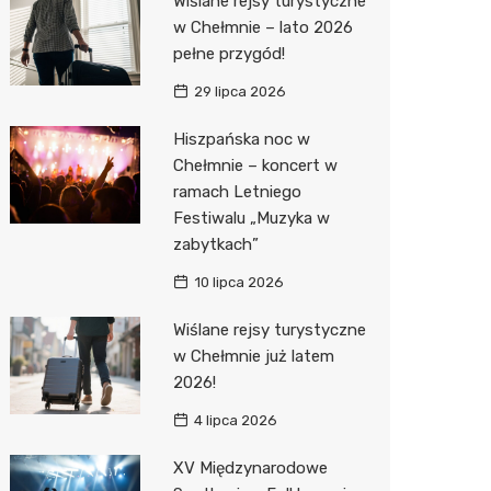
Wiślane rejsy turystyczne
Pozostałe
Sport i rozrywka
Dermat
Myjnia 
Przedsz
Kręgieln
w Chełmnie – lato 2026
pełne przygód!
Zwierzęta
Okulista
Pomoc 
Kino
Sklep z
29 lipca 2026
Sklepy specjalistyczne
Ortope
Stacja 
Wesele
Wetery
Jubiler
Hiszpańska noc w
Sieci handlowe
Fizjoter
Akumul
Siłownia
Optyk
Lidl
Chełmnie – koncert w
ramach Letniego
Usługi
Dietety
Stacja p
Sklep w
Żabka
Drukarn
Festiwalu „Muzyka w
Sklep m
Mechan
Sklep r
Hebe
Dorabia
zabytkach”
Przycho
Kwiaciar
Media E
Lombar
10 lipca 2026
Action
Meble n
Wiślane rejsy turystyczne
w Chełmnie już latem
Biedron
Taxi
2026!
Fotogra
4 lipca 2026
XV Międzynarodowe