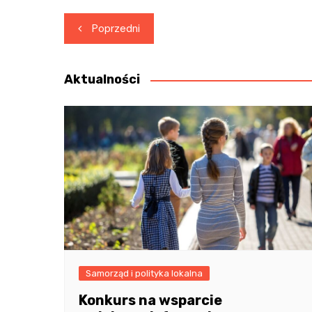
Nawigacja
Poprzedni
wpisu
Aktualności
Samorząd i polityka lokalna
Konkurs na wsparcie