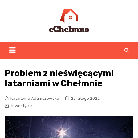
Skip
to
content
Problem z nieświęcącymi
latarniami w Chełmnie
Katarzyna Adamczewska
23 lutego 2022
Inwestycje