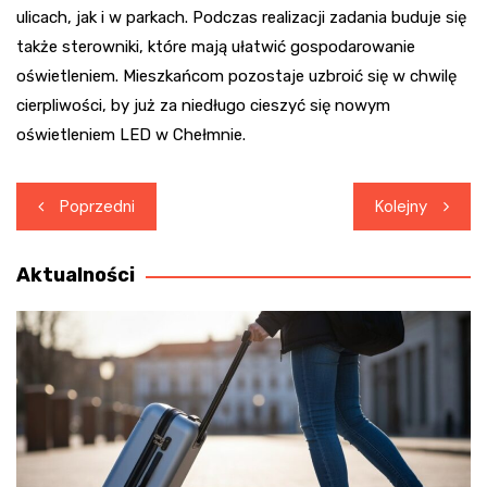
ulicach, jak i w parkach. Podczas realizacji zadania buduje się
także sterowniki, które mają ułatwić gospodarowanie
oświetleniem. Mieszkańcom pozostaje uzbroić się w chwilę
cierpliwości, by już za niedługo cieszyć się nowym
oświetleniem LED w Chełmnie.
Nawigacja
Poprzedni
Kolejny
wpisu
Aktualności