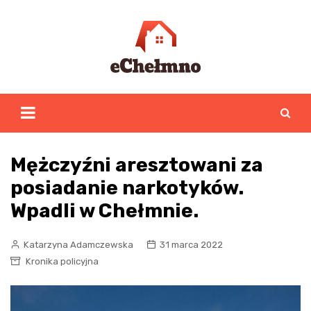
Skip
to
content
Mężczyźni aresztowani za
posiadanie narkotyków.
Wpadli w Chełmnie.
Katarzyna Adamczewska
31 marca 2022
Kronika policyjna