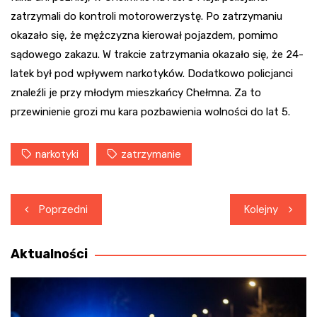
zatrzymali do kontroli motorowerzystę. Po zatrzymaniu
okazało się, że mężczyzna kierował pojazdem, pomimo
sądowego zakazu. W trakcie zatrzymania okazało się, że 24-
latek był pod wpływem narkotyków. Dodatkowo policjanci
znaleźli je przy młodym mieszkańcy Chełmna. Za to
przewinienie grozi mu kara pozbawienia wolności do lat 5.
narkotyki
zatrzymanie
Nawigacja
Poprzedni
Kolejny
wpisu
Aktualności