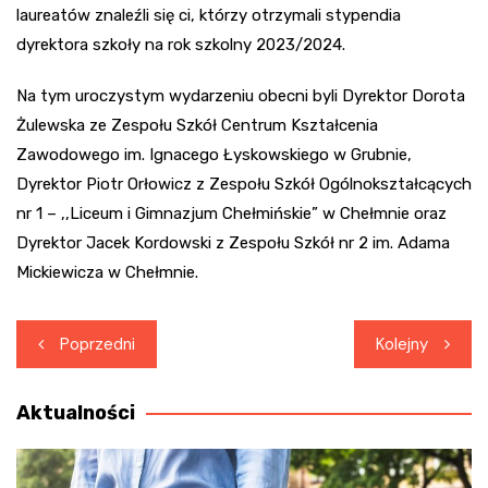
laureatów znaleźli się ci, którzy otrzymali stypendia
dyrektora szkoły na rok szkolny 2023/2024.
Na tym uroczystym wydarzeniu obecni byli Dyrektor Dorota
Żulewska ze Zespołu Szkół Centrum Kształcenia
Zawodowego im. Ignacego Łyskowskiego w Grubnie,
Dyrektor Piotr Orłowicz z Zespołu Szkół Ogólnokształcących
nr 1 – ,,Liceum i Gimnazjum Chełmińskie” w Chełmnie oraz
Dyrektor Jacek Kordowski z Zespołu Szkół nr 2 im. Adama
Mickiewicza w Chełmnie.
Nawigacja
Poprzedni
Kolejny
wpisu
Aktualności