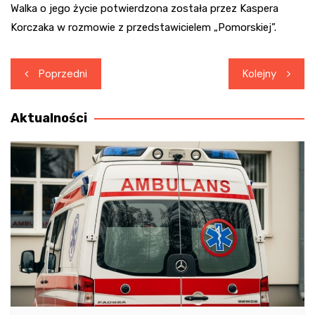
Walka o jego życie potwierdzona została przez Kaspera
Korczaka w rozmowie z przedstawicielem „Pomorskiej”.
Nawigacja
Poprzedni
Kolejny
wpisu
Aktualności