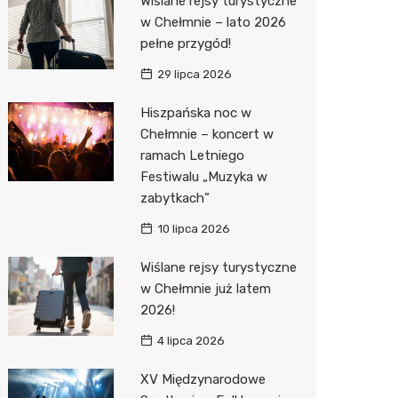
Wiślane rejsy turystyczne
Pozostałe
Sport i rozrywka
Dermat
Myjnia 
Przedsz
Kręgieln
w Chełmnie – lato 2026
pełne przygód!
Zwierzęta
Okulista
Pomoc 
Kino
Sklep z
29 lipca 2026
Sklepy specjalistyczne
Ortope
Stacja 
Wesele
Wetery
Jubiler
Hiszpańska noc w
Sieci handlowe
Fizjoter
Akumul
Siłownia
Optyk
Lidl
Chełmnie – koncert w
ramach Letniego
Usługi
Dietety
Stacja p
Sklep w
Żabka
Drukarn
Festiwalu „Muzyka w
Sklep m
Mechan
Sklep r
Hebe
Dorabia
zabytkach”
Przycho
Kwiaciar
Media E
Lombar
10 lipca 2026
Action
Meble n
Wiślane rejsy turystyczne
w Chełmnie już latem
Biedron
Taxi
2026!
Fotogra
4 lipca 2026
XV Międzynarodowe