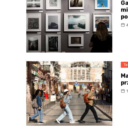
Ga
mi
po
Te
Ma
pr