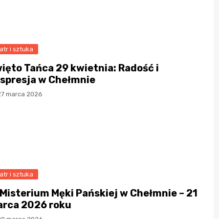
atr i sztuka
ięto Tańca 29 kwietnia: Radość i
spresja w Chełmnie
27 marca 2026
atr i sztuka
 Misterium Męki Pańskiej w Chełmnie – 21
rca 2026 roku