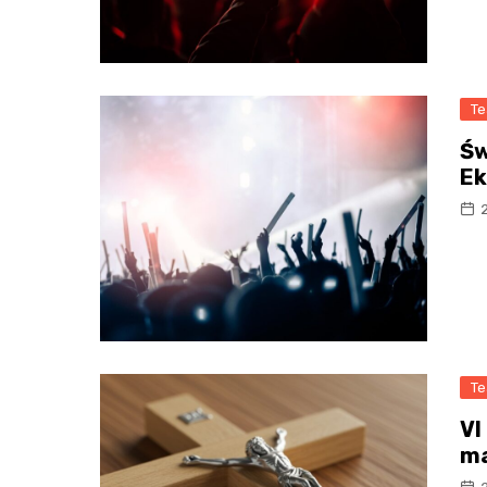
Te
Św
Ek
Te
VI
ma