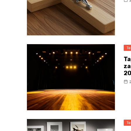
Te
Ta
za
20
Te