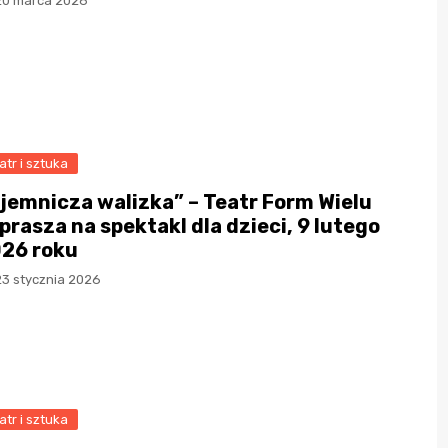
20 marca 2026
atr i sztuka
jemnicza walizka” – Teatr Form Wielu
prasza na spektakl dla dzieci, 9 lutego
26 roku
23 stycznia 2026
atr i sztuka