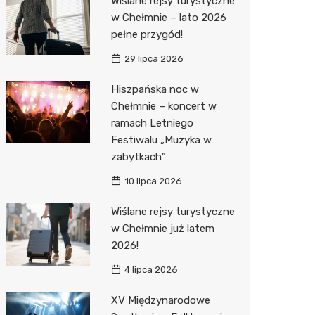
Wiślane rejsy turystyczne
Pozostałe
Sport i rozrywka
Dermat
Myjnia 
Przedsz
Kręgieln
w Chełmnie – lato 2026
pełne przygód!
Zwierzęta
Okulista
Pomoc 
Kino
Sklep z
29 lipca 2026
Sklepy specjalistyczne
Ortope
Stacja 
Wesele
Wetery
Jubiler
Hiszpańska noc w
Sieci handlowe
Fizjoter
Akumul
Siłownia
Optyk
Lidl
Chełmnie – koncert w
ramach Letniego
Usługi
Dietety
Stacja p
Sklep w
Żabka
Drukarn
Festiwalu „Muzyka w
Sklep m
Mechan
Sklep r
Hebe
Dorabia
zabytkach”
Przycho
Kwiaciar
Media E
Lombar
10 lipca 2026
Action
Meble n
Wiślane rejsy turystyczne
w Chełmnie już latem
Biedron
Taxi
2026!
Fotogra
4 lipca 2026
XV Międzynarodowe